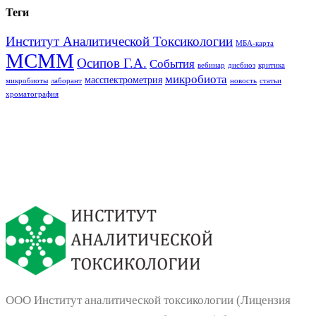
Теги
Институт Аналитической Токсикологии
МБА-карта
МСММ
Осипов Г.А.
События
вебинар
дисбиоз
критика
микробиота
масспектрометрия
микробиоты
лаборант
новость
статьи
хроматография
ООО Институт аналитической токсикологии (Лицензия