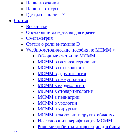
Наши заказчики
Наши партнеры
Где сдать анализы?
Статьи
Все статьи
Обучающие материалы для врачей
Омегаметрия
Статьи о роли витамина D
Учебно-методические пособия по МСММ >
Обзорные статьи по МСММ
МСММ в гастроэнтерологии
МСММ в гинекологии
МСММ в дерматологии
МСММ в иммунологии
МСММ в кардиологии
МСММ в отоларингологии
МСММ в педиатрии
МСММ в урологии
МСММ в хирургии
МСММ в экологии и других областях
Исследования, верификация МСММ
Роли микробиоты и коррекции дисбиоза