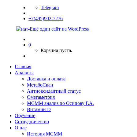
Telegram
+7(495)902-7276
0
Корзина пуста.
Главная
Анализы
Доставка и оплата
МетабоСкан
Антиоксидантный статус
Омегаметрия
МСММ анализ по Осипову Г.А.
Витамин D
Обучение
Сотрудничество
О нас
История МСММ