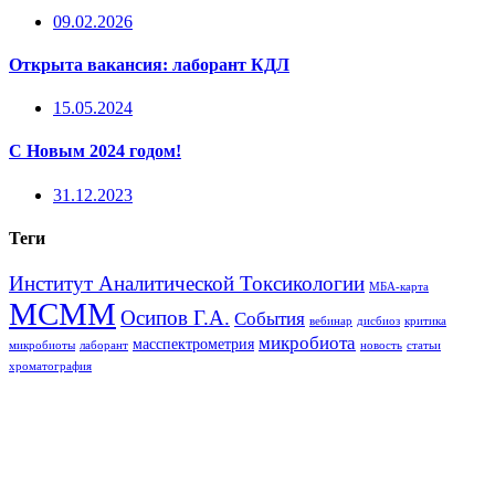
09.02.2026
Открыта вакансия: лаборант КДЛ
15.05.2024
С Новым 2024 годом!
31.12.2023
Теги
Институт Аналитической Токсикологии
МБА-карта
МСММ
Осипов Г.А.
События
вебинар
дисбиоз
критика
микробиота
масспектрометрия
микробиоты
лаборант
новость
статьи
хроматография