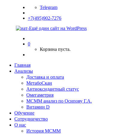
Telegram
+7(495)902-7276
0
Корзина пуста.
Главная
Анализы
Доставка и оплата
МетабоСкан
Антиоксидантный статус
Омегаметрия
МСММ анализ по Осипову Г.А.
Витамин D
Обучение
Сотрудничество
О нас
История МСММ