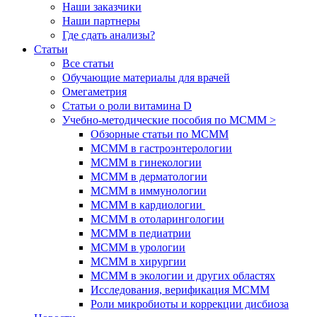
Наши заказчики
Наши партнеры
Где сдать анализы?
Статьи
Все статьи
Обучающие материалы для врачей
Омегаметрия
Статьи о роли витамина D
Учебно-методические пособия по МСММ >
Обзорные статьи по МСММ
МСММ в гастроэнтерологии
МСММ в гинекологии
МСММ в дерматологии
МСММ в иммунологии
МСММ в кардиологии
МСММ в отоларингологии
МСММ в педиатрии
МСММ в урологии
МСММ в хирургии
МСММ в экологии и других областях
Исследования, верификация МСММ
Роли микробиоты и коррекции дисбиоза