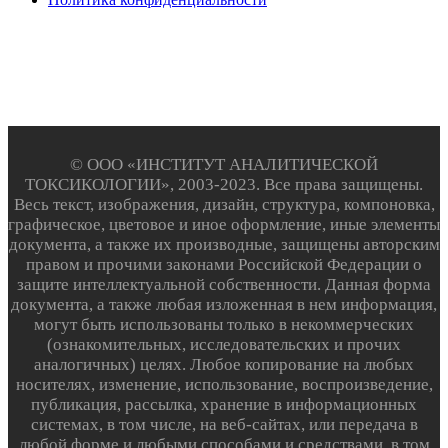
© ООО «ИНСТИТУТ АНАЛИТИЧЕСКОЙ
ТОКСИКОЛОГИИ», 2003-2023. Все права защищены.
Весь текст, изображения, дизайн, структура, компоновка,
графическое, цветовое и иное оформление, иные элементы
документа, а также их производные, защищены авторским
правом и прочими законами Российской Федерации о
защите интеллектуальной собственности. Данная форма
документа, а также любая изложенная в нем информация,
могут быть использованы только в некоммерческих
(ознакомительных, исследовательских и прочих
аналогичных) целях. Любое копирование на любых
носителях, изменение, использование, воспроизведение,
публикация, рассылка, хранение в информационных
системах, в том числе, на веб-сайтах, или передача в
любой форме и любыми способами и средствами, в том