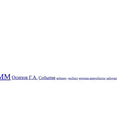
ММ
Осипов Г.А.
События
вебинар
дисбиоз
критика микробиоты
лаборан