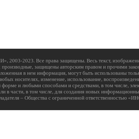
023. Все права защищены. Весь текст, изображения, ди
их производные, защищены авторским правом и прочими зако
зложенная в нем информация, могут быть использованы толь
любых носителях, изменение, использование, воспроизведен
бой форме и любыми способами и средствами, в том числе, 
и в части, в том числе, для создания новых информационных
ообладателя – Общества с ограниченной ответственно