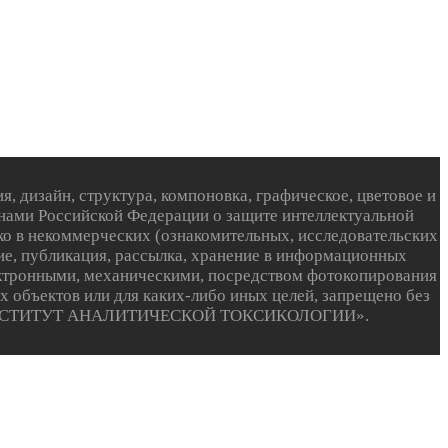
зайн, структура, компоновка, графическое, цветовое и
нами Российской Федерации о защите интеллектуальной
ко в некоммерческих (ознакомительных, исследовательских
ие, публикация, рассылка, хранение в информационных
электронными, механическими, посредством фотокопирования
 объектов или для каких-либо иных целей, запрещено без
стью «ИНСТИТУТ АНАЛИТИЧЕСКОЙ ТОКСИКОЛОГИИ».